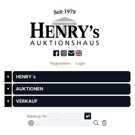
Registrieren
Login
HENRY´s
▼
AUKTIONEN
▼
VERKAUF
▼
Katalog-Nr: