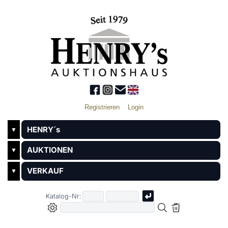
Registrieren
Login
HENRY´s
▼
AUKTIONEN
▼
VERKAUF
▼
Katalog-Nr: