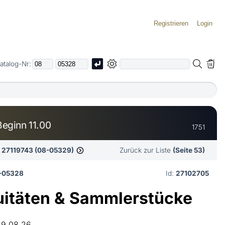
Registrieren
Login
atalog-Nr:
ginn 11.00
1751
27119743 (08-05329)
Zurück zur Liste
(Seite 53)
-05328
Id:
27102705
uitäten & Sammlerstücke
29.08.26