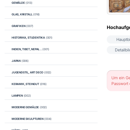
GEMÄLDE
(013)
GLAS, KRISTALL
(016)
GRAFIKEN
(007)
Hochaufge
HISTORIKA, STUDENTIKA
(001)
Hauptbi
INDIEN, TIBET, NEPAL ..
(001)
Detailbil
JAPAN
(006)
JUGENDSTIL, ART DECO
(002)
Um ein Ge
Passwort 
KERAMIK, STEINGUT
(016)
LAMPEN
(002)
MODERNE GEMÄLDE
(002)
MODERNE SKULPTUREN
(004)