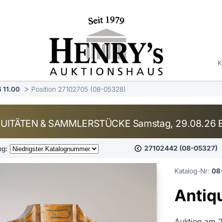
K
 11.00
Position 27102705 (08-05328)
UITÄTEN & SAMMLERSTÜCKE Samstag, 29.08.26 Be
27102442 (08-05327)
ng:
Katalog-Nr:
08
Antiq
Auktion am 