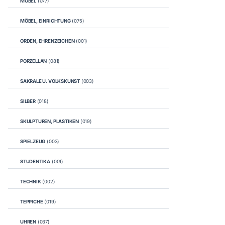
MÖBEL
(077)
MÖBEL, EINRICHTUNG
(075)
ORDEN, EHRENZEICHEN
(001)
PORZELLAN
(081)
SAKRALE U. VOLKSKUNST
(003)
SILBER
(018)
SKULPTUREN, PLASTIKEN
(019)
SPIELZEUG
(003)
STUDENTIKA
(001)
TECHNIK
(002)
TEPPICHE
(019)
UHREN
(037)