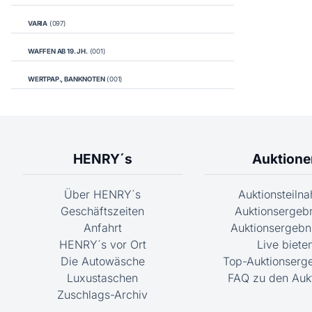
VARIA
(097)
WAFFEN AB 19. JH.
(001)
WERTPAP., BANKNOTEN
(001)
HENRY´s
Auktione
Über HENRY´s
Auktionsteiln
Geschäftszeiten
Auktionsergeb
Anfahrt
Auktionsergebni
HENRY´s vor Ort
Live biete
Die Autowäsche
Top-Auktionserg
Luxustaschen
FAQ zu den Auk
Zuschlags-Archiv