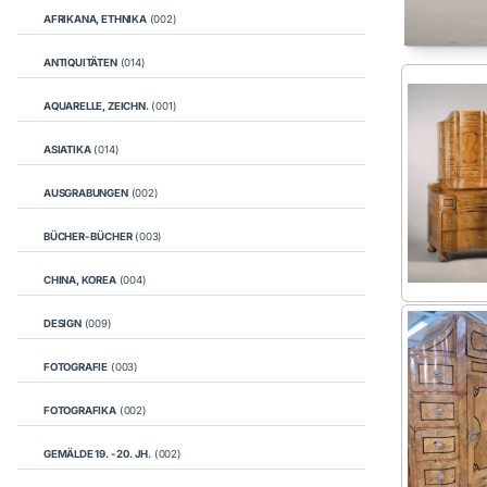
AFRIKANA, ETHNIKA
(002)
ANTIQUITÄTEN
(014)
AQUARELLE, ZEICHN.
(001)
ASIATIKA
(014)
AUSGRABUNGEN
(002)
BÜCHER- BÜCHER
(003)
CHINA, KOREA
(004)
DESIGN
(009)
FOTOGRAFIE
(003)
FOTOGRAFIKA
(002)
GEMÄLDE 19. - 20. JH.
(002)