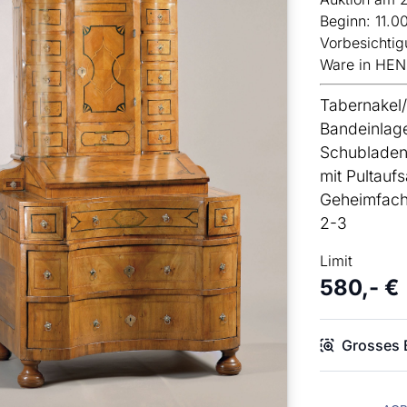
Beginn: 11.0
Vorbesichtig
Ware in HEN
Tabernakel/
Bandeinlage
Schubladen 
mit Pultauf
Geheimfach
2-3
Limit
580,- €
Grosses B