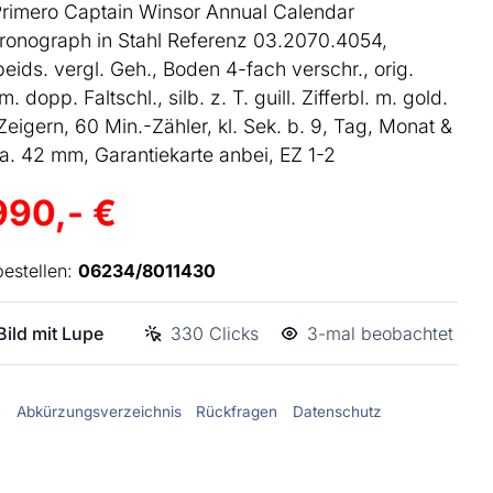
rimero Captain Winsor Annual Calendar
onograph in Stahl Referenz 03.2070.4054,
eids. vergl. Geh., Boden 4-fach verschr., orig.
 dopp. Faltschl., silb. z. T. guill. Zifferbl. m. gold.
Zeigern, 60 Min.-Zähler, kl. Sek. b. 9, Tag, Monat &
a. 42 mm, Garantiekarte anbei, EZ 1-2
990,- €
bestellen:
06234/8011430
ild mit Lupe
330 Clicks
3-mal beobachtet
B
Abkürzungsverzeichnis
Rückfragen
Datenschutz