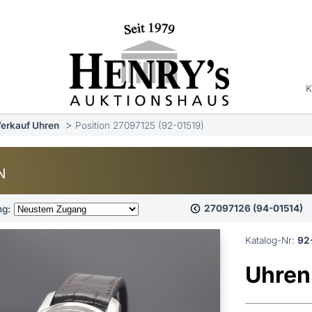
K
erkauf Uhren
Position 27097125 (92-01519)
N
27097126 (94-01514)
ng:
Katalog-Nr:
92
Uhren