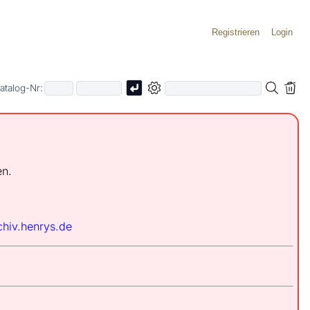
Registrieren
Login
atalog-Nr:
en.
chiv.henrys.de