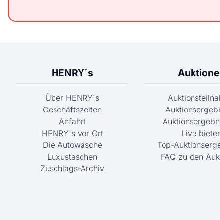
HENRY´s
Auktione
Über HENRY´s
Auktionsteiln
Geschäftszeiten
Auktionsergeb
Anfahrt
Auktionsergebni
HENRY´s vor Ort
Live biete
Die Autowäsche
Top-Auktionserg
Luxustaschen
FAQ zu den Auk
Zuschlags-Archiv