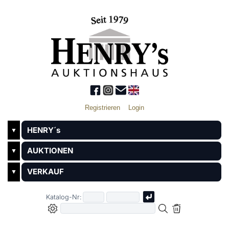
Registrieren
Login
HENRY´s
▼
AUKTIONEN
▼
VERKAUF
▼
Katalog-Nr: