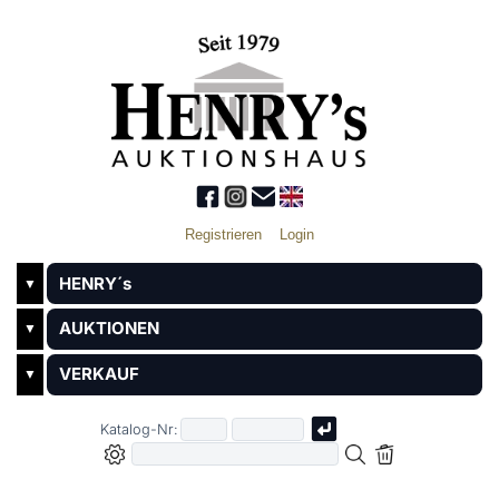
Registrieren
Login
HENRY´s
▼
AUKTIONEN
▼
VERKAUF
▼
Katalog-Nr: