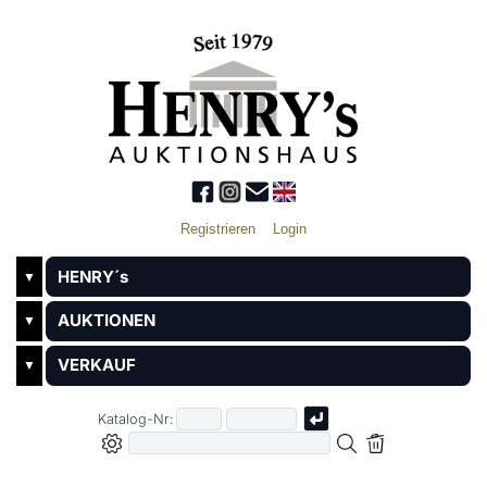
Registrieren
Login
HENRY´s
▼
AUKTIONEN
▼
VERKAUF
▼
Katalog-Nr: