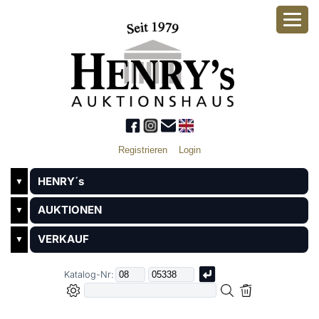
Registrieren
Login
HENRY´s
▼
AUKTIONEN
▼
VERKAUF
▼
Katalog-Nr: