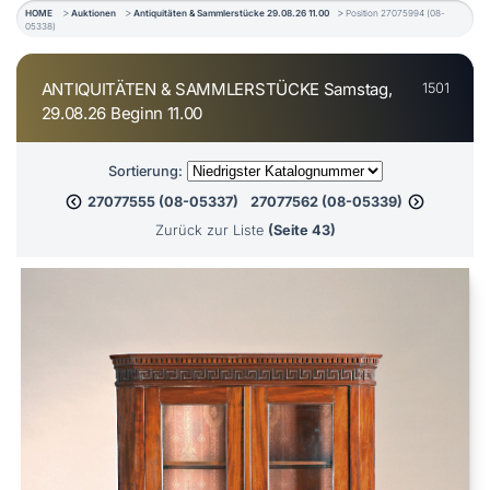
HOME
Auktionen
Antiquitäten & Sammlerstücke 29.08.26 11.00
Position 27075994 (08-
05338)
ANTIQUITÄTEN & SAMMLERSTÜCKE Samstag,
1501
29.08.26 Beginn 11.00
Sortierung:
27077555 (08-05337)
27077562 (08-05339)
Zurück zur Liste
(Seite 43)