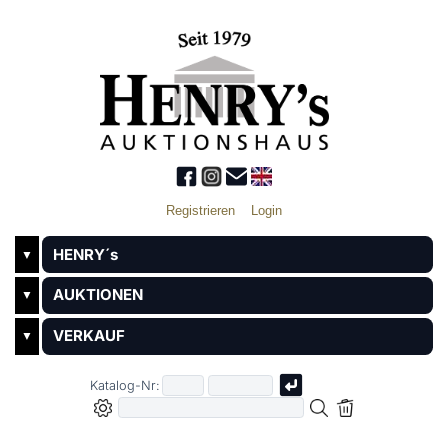
Registrieren
Login
HENRY´s
▼
AUKTIONEN
▼
VERKAUF
▼
Katalog-Nr: