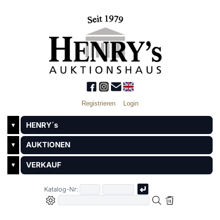
Registrieren
Login
HENRY´s
▼
AUKTIONEN
▼
VERKAUF
▼
Katalog-Nr: