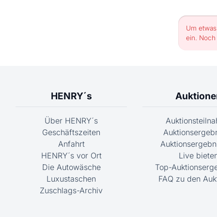
Um etwas 
ein. Noch
HENRY´s
Auktione
Über HENRY´s
Auktionsteiln
Geschäftszeiten
Auktionsergeb
Anfahrt
Auktionsergebni
HENRY´s vor Ort
Live biete
Die Autowäsche
Top-Auktionserg
Luxustaschen
FAQ zu den Auk
Zuschlags-Archiv