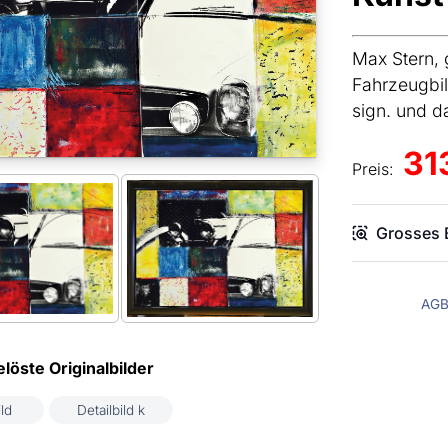
Max Stern, 
Fahrzeugbil
sign. und d
31
Preis:
Grosses B
AG
löste Originalbilder
ld
Detailbild k