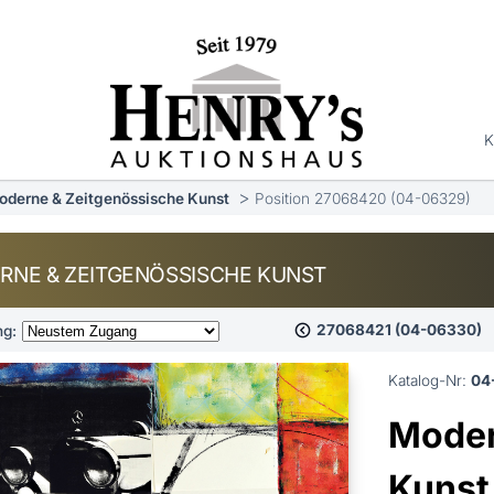
K
oderne & Zeitgenössische Kunst
Position 27068420 (04-06329)
RNE & ZEITGENÖSSISCHE KUNST
27068421 (04-06330)
ng:
Katalog-Nr:
04
Moder
Kunst