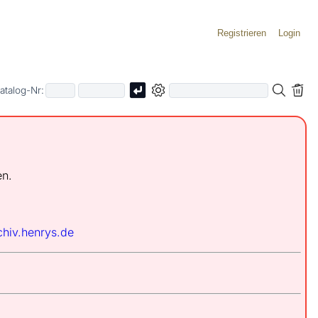
Registrieren
Login
atalog-Nr:
en.
chiv.henrys.de