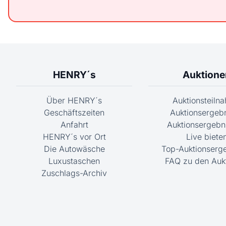
HENRY´s
Auktione
Über HENRY´s
Auktionsteiln
Geschäftszeiten
Auktionsergeb
Anfahrt
Auktionsergebni
HENRY´s vor Ort
Live biete
Die Autowäsche
Top-Auktionserg
Luxustaschen
FAQ zu den Auk
Zuschlags-Archiv