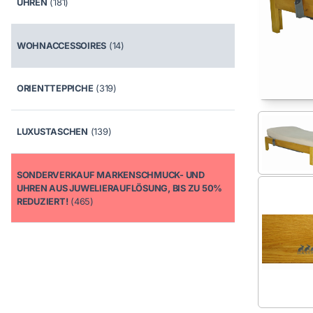
UHREN
(181)
WOHNACCESSOIRES
(14)
ORIENTTEPPICHE
(319)
LUXUSTASCHEN
(139)
SONDERVERKAUF MARKENSCHMUCK- UND
UHREN AUS JUWELIERAUFLÖSUNG, BIS ZU 50%
REDUZIERT!
(465)