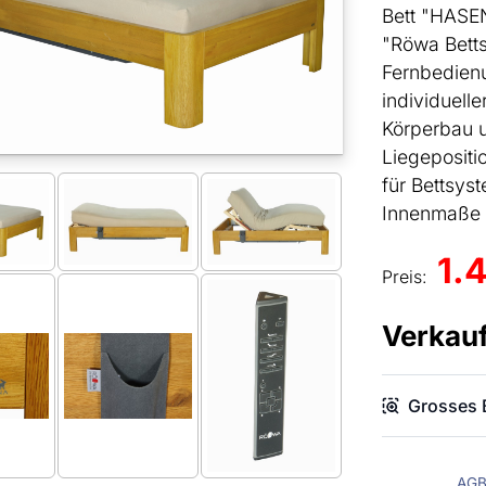
Bett "HASEN
"Röwa Betts
Fernbedienun
individuell
Körperbau u
Liegepositi
für Bettsy
Innenmaße 
1.
Preis:
Verkauf
Grosses B
AG