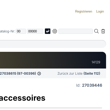
Registrieren
Login
atalog-Nr:
14129
27038615 (97-00396)
Zurück zur Liste
(Seite 112)
Id:
27039446
ccessoires