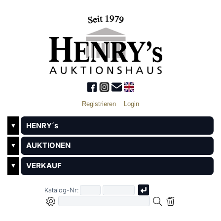
Registrieren
Login
HENRY´s
▼
AUKTIONEN
▼
VERKAUF
▼
Katalog-Nr: