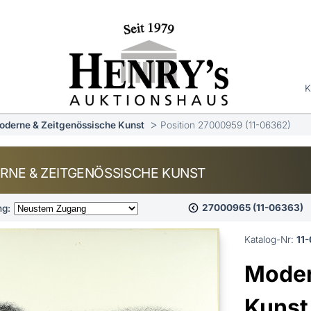
K
oderne & Zeitgenössische Kunst
Position 27000959 (11-06362)
RNE & ZEITGENÖSSISCHE KUNST
27000965 (11-06363)
ng:
Katalog-Nr:
11
Moder
Kunst