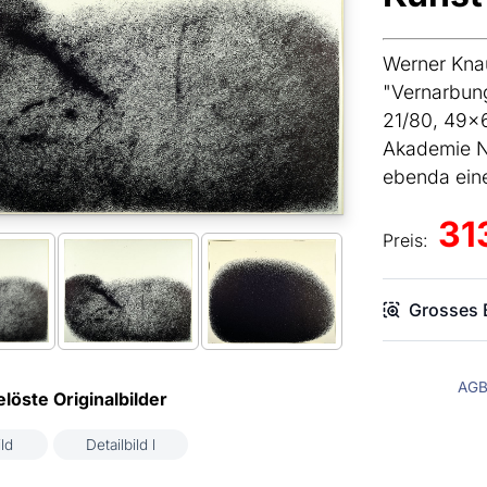
Werner Kna
"Vernarbung
21/80, 49x6
Akademie N
ebenda eine
31
Preis:
Grosses B
AG
löste Originalbilder
ld
Detailbild l