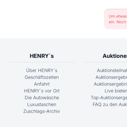
Um etwas 
ein. Noch
HENRY´s
Auktione
Über HENRY´s
Auktionsteiln
Geschäftszeiten
Auktionsergeb
Anfahrt
Auktionsergebni
HENRY´s vor Ort
Live biete
Die Autowäsche
Top-Auktionserg
Luxustaschen
FAQ zu den Auk
Zuschlags-Archiv