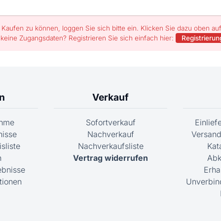
Kaufen zu können, loggen Sie sich bitte ein. Klicken Sie dazu oben a
 keine Zugangsdaten? Registrieren Sie sich einfach hier:
Registrierun
n
Verkauf
ahme
Sofortverkauf
Einlie
nisse
Nachverkauf
Versand
sliste
Nachverkaufsliste
Kat
n
Vertrag widerrufen
Abk
ebnisse
Erha
tionen
Unverbin