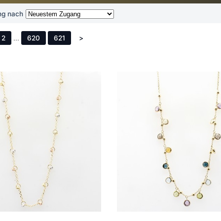
ng nach
2
...
620
621
>