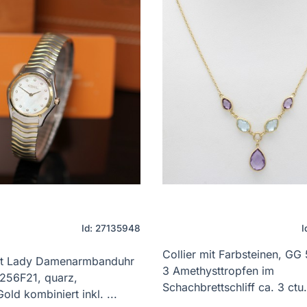
Id: 27135948
I
Collier mit Farbsteinen, GG
rt Lady Damenarmbanduhr
3 Amethysttropfen im
1256F21, quarz,
Schachbrettschliff ca. 3 ctu. 
old kombiniert inkl. ...