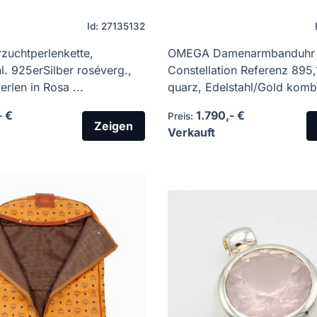
Id: 27135132
zuchtperlenkette,
OMEGA Damenarmbanduhr
. 925erSilber roséverg.,
Constellation Referenz 895,
erlen in Rosa ...
quarz, Edelstahl/Gold kombin
- €
1.790,- €
Preis:
Zeigen
Verkauft