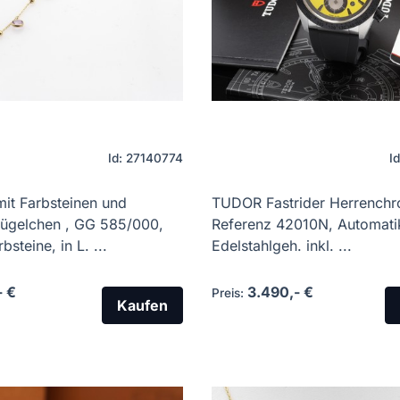
Id: 27140774
I
it Farbsteinen und
TUDOR Fastrider Herrench
ügelchen , GG 585/000,
Referenz 42010N, Automati
bsteine, in L. ...
Edelstahlgeh. inkl. ...
- €
3.490,- €
Preis:
Kaufen