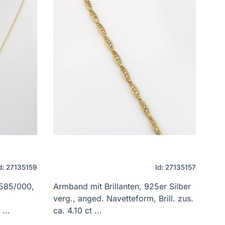
d: 27135159
Id: 27135157
 585/000,
Armband mit Brillanten, 925er Silber
verg., anged. Navetteform, Brill. zus.
...
ca. 4.10 ct ...