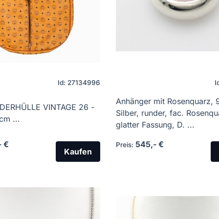
Id: 27134996
I
Anhänger mit Rosenquarz, 
DERHÜLLE VINTAGE 26 -
Silber, runder, fac. Rosenqu
cm ...
glatter Fassung, D. ...
- €
545,- €
Preis:
Kaufen