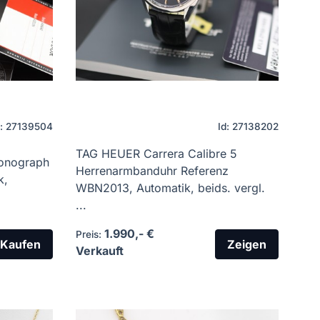
d: 27139504
Id: 27138202
TAG HEUER Carrera Calibre 5
ronograph
Herrenarmbanduhr Referenz
k,
WBN2013, Automatik, beids. vergl.
...
1.990,- €
Preis:
Kaufen
Zeigen
Verkauft