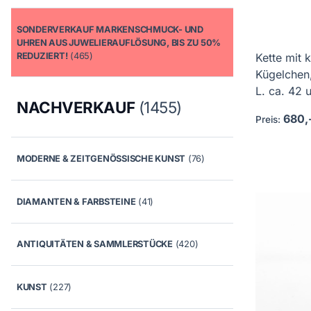
SONDERVERKAUF MARKENSCHMUCK- UND
UHREN AUS JUWELIERAUFLÖSUNG, BIS ZU 50%
REDUZIERT!
(465)
Kette mit 
Kügelchen
L. ca. 42 u
NACHVERKAUF
(1455)
680,
Preis:
MODERNE & ZEITGENÖSSISCHE KUNST
(76)
DIAMANTEN & FARBSTEINE
(41)
ANTIQUITÄTEN & SAMMLERSTÜCKE
(420)
KUNST
(227)