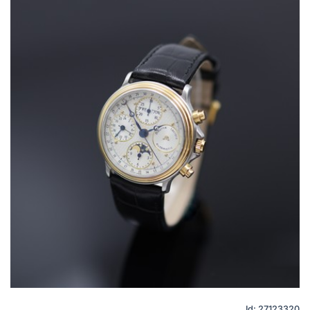
Id: 27123320