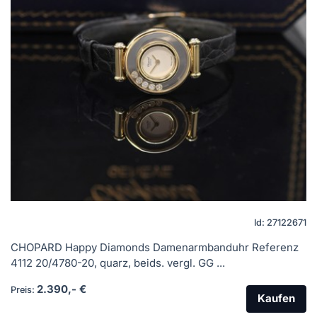
Id: 27122671
CHOPARD Happy Diamonds Damenarmbanduhr Referenz
4112 20/4780-20, quarz, beids. vergl. GG ...
2.390,- €
Preis:
Kaufen