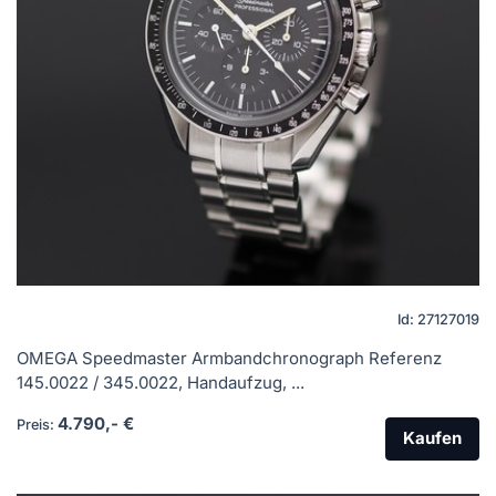
Id: 27127019
OMEGA Speedmaster Armbandchronograph Referenz
145.0022 / 345.0022, Handaufzug, ...
4.790,- €
Preis:
Kaufen