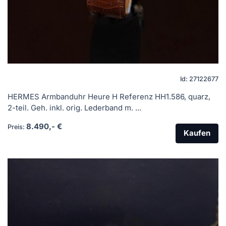
Id: 27122677
HERMES Armbanduhr Heure H Referenz HH1.586, quarz,
2-teil. Geh. inkl. orig. Lederband m. ...
8.490,- €
Preis:
Kaufen