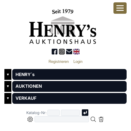
Registrieren
Login
HENRY´s
▼
AUKTIONEN
▼
VERKAUF
▼
Katalog-Nr: