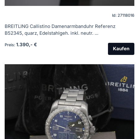
Id: 27118016
BREITLING Callistino Damenarmbanduhr Referenz
B52345, quarz, Edelstahlgeh. inkl. neutr. ...
1.390,- €
Preis:
Kaufen