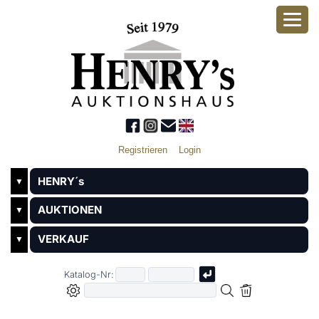
Registrieren
Login
HENRY´s
▼
AUKTIONEN
▼
VERKAUF
▼
Katalog-Nr: