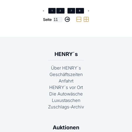
<
1
2
...
7
8
>
Seite
HENRY´s
Über HENRY´s
Geschäftszeiten
Anfahrt
HENRY´s vor Ort
Die Autowäsche
Luxustaschen
Zuschlags-Archiv
Auktionen