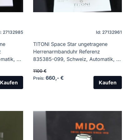
d: 27132985
Id: 27132961
ene
TITONI Space Star ungetragene
z
Herrenarmbanduhr Referenz
atik, ...
835385-099, Schweiz, Automatik, ...
1100 €
660,- €
Preis:
Kaufen
Kaufen