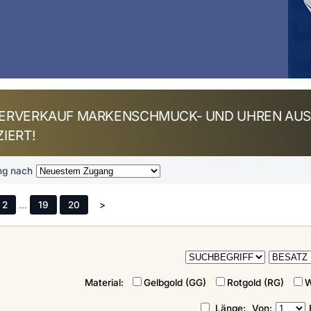
ERVERKAUF MARKENSCHMUCK- UND UHREN AUS 
IERT!
ng nach
2
...
19
20
>
Material:
Gelbgold (GG)
Rotgold (RG)
W
Länge:
Von: