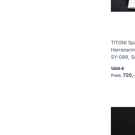
TITONI Sp
Herrenarm
SY-099, Sc
1205 €
720,
Preis: