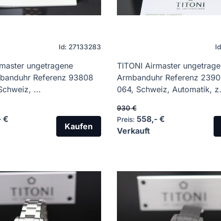
Id: 27133283
I
rmaster ungetragene
TITONI Airmaster ungetrag
banduhr Referenz 93808
Armbanduhr Referenz 2390
chweiz, ...
064, Schweiz, Automatik, z. 
930 €
- €
558,- €
Preis:
Kaufen
Verkauft