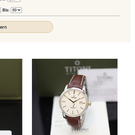
Bis:
tern