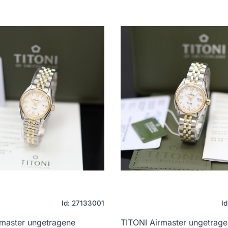
Id: 27133001
I
rmaster ungetragene
TITONI Airmaster ungetrag