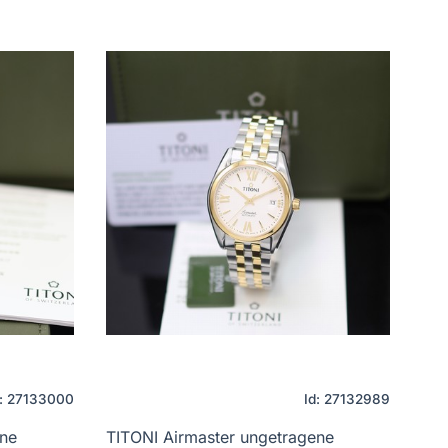
d: 27133000
Id: 27132989
ene
TITONI Airmaster ungetragene