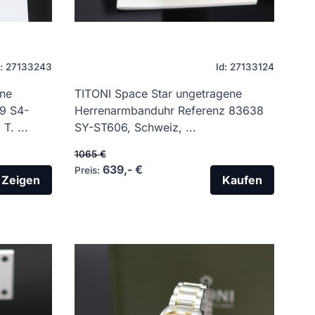
d: 27133243
Id: 27133124
ene
TITONI Space Star ungetragene
9 S4-
Herrenarmbanduhr Referenz 83638
T. ...
SY-ST606, Schweiz, ...
1065 €
639,- €
Preis:
Zeigen
Kaufen