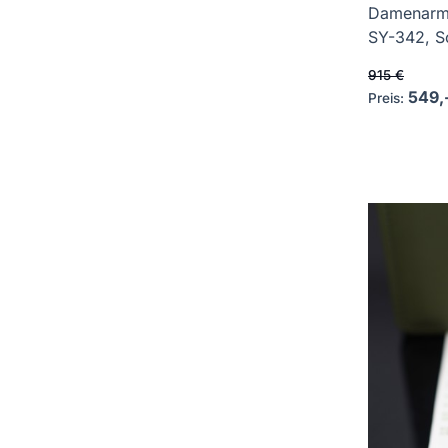
Damenarm
SY-342, Sc
915 €
549,
Preis: