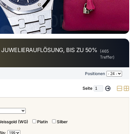
JUWELIERAUFLÖSUNG, BIS ZU 50%
(465
Treffer)
Positionen
Seite
eissgold (WG)
Platin
Silber
Bis: