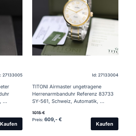
d: 27133005
Id: 27133004
eter
TITONI Airmaster ungetragene
duhr
Herrenarmbanduhr Referenz 83733
...
SY-561, Schweiz, Automatik, ...
1015 €
609,- €
Preis:
Kaufen
Kaufen