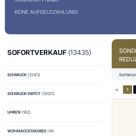
KEINE AUFGELDZAHLUNG!
SOND
SOFORTVERKAUF
(13435)
REDUZ
Sortieru
SCHMUCK
(2283)
<
1
SCHMUCK DEPOT
(10031)
UHREN
(182)
WOHNACCESSOIRES
(14)