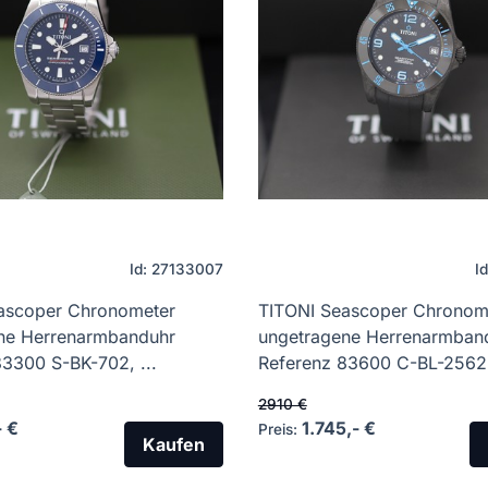
Id: 27133007
I
ascoper Chronometer
TITONI Seascoper Chronom
ne Herrenarmbanduhr
ungetragene Herrenarmban
3300 S-BK-702, ...
Referenz 83600 C-BL-2562, 
2910 €
- €
1.745,- €
Preis:
Kaufen