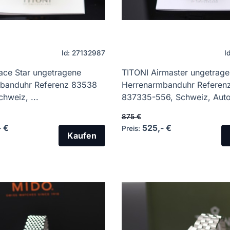
Id: 27132987
I
ace Star ungetragene
TITONI Airmaster ungetrag
banduhr Referenz 83538
Herrenarmbanduhr Referen
hweiz, ...
837335-556, Schweiz, Autom
875 €
- €
525,- €
Preis:
Kaufen