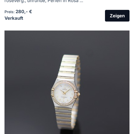
roséverg., unrunde, Perlen in Rosa ...
280,- €
Preis:
Zeigen
Verkauft