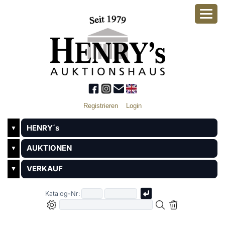
Registrieren
Login
HENRY´s
▼
AUKTIONEN
▼
VERKAUF
▼
Katalog-Nr: