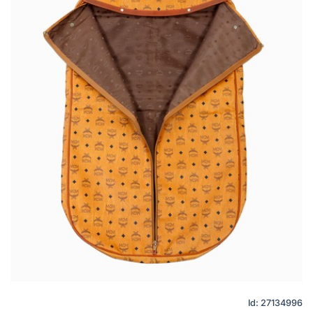
Id: 27134996