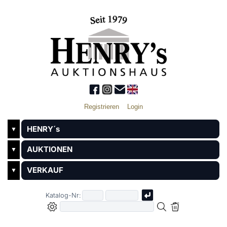
Registrieren
Login
HENRY´s
▼
AUKTIONEN
▼
VERKAUF
▼
Katalog-Nr: