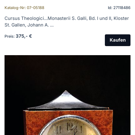
Katalog-Nr: 07-05188
Id: 27118486
Cursus Theologici...Monasterii S. Galli, Bd. I und II, Kloster
St. Gallen, Johann A. ...
375,- €
Preis:
Kaufen