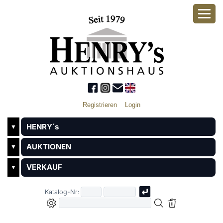
Registrieren
Login
HENRY´s
▼
AUKTIONEN
▼
VERKAUF
▼
Katalog-Nr: