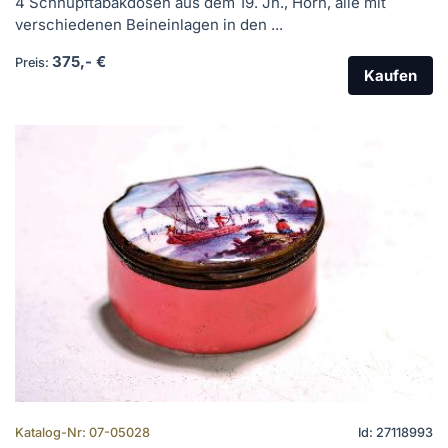
4 Schnupftabakdosen aus dem 19. Jh., Horn, alle mit
verschiedenen Beineinlagen in den ...
375,- €
Preis:
Kaufen
Katalog-Nr: 07-05028
Id: 27118993