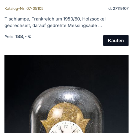
Katalog-Nr: 07-05105
Id: 27119107
Tischlampe, Frankreich um 1950/60, Holzsockel
gedrechselt, darauf gedrehte Messingsäule ...
188,- €
Preis:
Kaufen