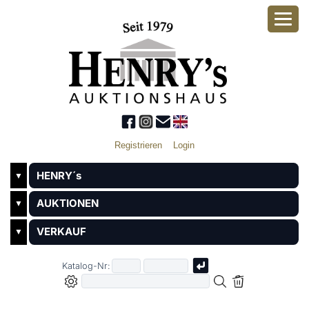
Registrieren
Login
HENRY´s
▼
AUKTIONEN
▼
VERKAUF
▼
Katalog-Nr: