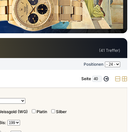
(41 Treffer)
Positionen
Seite
eissgold (WG)
Platin
Silber
Bis: