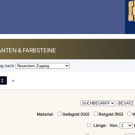
NTEN & FARBSTEINE
ng nach
2
>
Material:
Gelbgold (GG)
Rotgold (RG)
W
Länge:
Von: