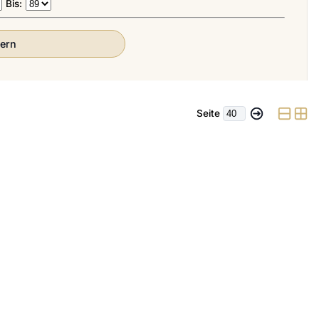
Bis:
tern
Seite