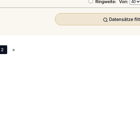
Ringweite:
Von:
Datensätze fil
2
>