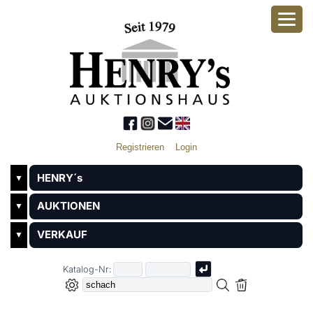
Registrieren
Login
HENRY´s
▼
AUKTIONEN
▼
VERKAUF
▼
Katalog-Nr: