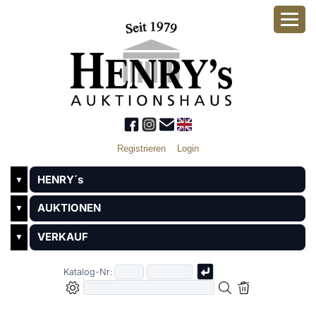
Registrieren
Login
HENRY´s
▼
AUKTIONEN
▼
VERKAUF
▼
Katalog-Nr: