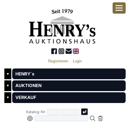
Registrieren
Login
HENRY´s
▼
AUKTIONEN
▼
VERKAUF
▼
Katalog-Nr: