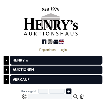
Registrieren
Login
HENRY´s
▼
AUKTIONEN
▼
VERKAUF
▼
Katalog-Nr: