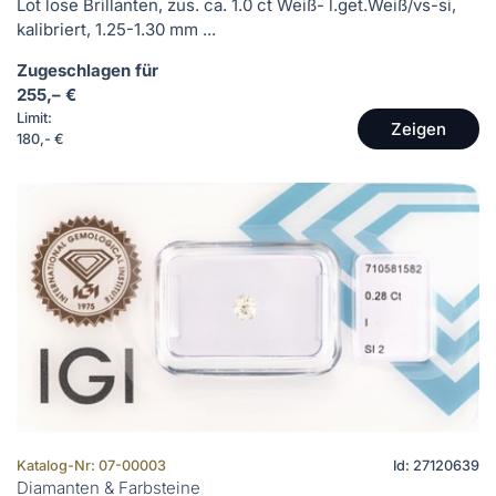
Lot lose Brillanten, zus. ca. 1.0 ct Weiß- l.get.Weiß/vs-si,
kalibriert, 1.25-1.30 mm ...
Zugeschlagen für
255,– €
Limit:
Zeigen
180,- €
Katalog-Nr: 07-00003
Id: 27120639
Diamanten & Farbsteine