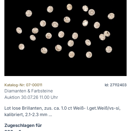
Katalog-Nr: 07-00011
Id: 27112403
Diamanten & Farbsteine
Auktion 30.07.26 11.00 Uhr
Lot lose Brillanten, zus. ca. 1.0 ct Weiß- l.get.Weiß/vs-si,
kalibriert, 2.1-2.3 mm ...
Zugeschlagen für