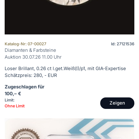
Katalog-Nr: 07-00027
Id: 27121536
Diamanten & Farbsteine
Auktion 30.07.26 11.00 Uhr
Loser Brillant, 0.26 ct l.get.Weiß(I)/p1, mit GIA-Expertise
Schätzpreis: 280, - EUR
Zugeschlagen für
100,– €
Limit:
Zeigen
Ohne Limit