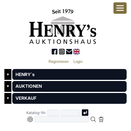
Registrieren
Login
HENRY´s
▼
AUKTIONEN
▼
VERKAUF
▼
Katalog-Nr: