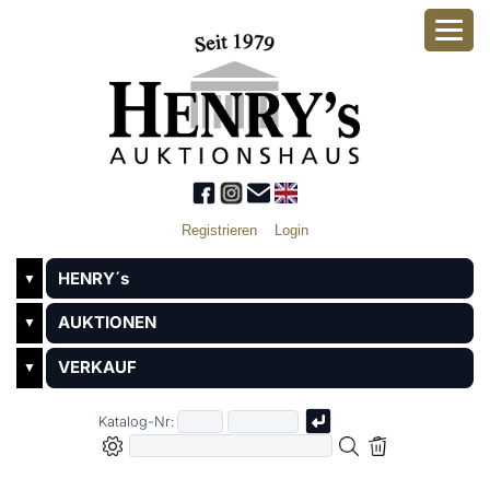
Registrieren
Login
HENRY´s
▼
AUKTIONEN
▼
VERKAUF
▼
Katalog-Nr: