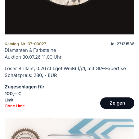
Katalog-Nr: 07-00027
Id: 27121536
Diamanten & Farbsteine
Auktion 30.07.26 11.00 Uhr
Loser Brillant, 0.26 ct l.get.Weiß(I)/p1, mit GIA-Expertise
Schätzpreis: 280, - EUR
Zugeschlagen für
100,– €
Limit:
Zeigen
Ohne Limit