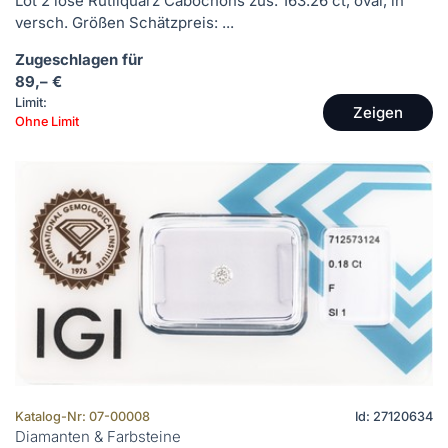
Lot 2 lose Rutilquarz Cabochons zus. 163.26 ct, oval, in
versch. Größen Schätzpreis: ...
Zugeschlagen für
89,– €
Limit:
Zeigen
Ohne Limit
Katalog-Nr: 07-00008
Id: 27120634
Diamanten & Farbsteine