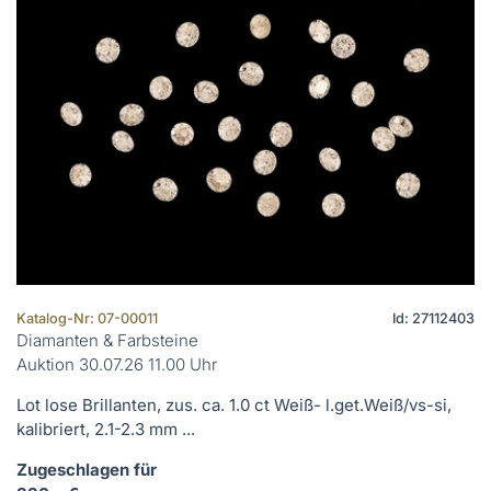
Katalog-Nr: 07-00011
Id: 27112403
Diamanten & Farbsteine
Auktion 30.07.26 11.00 Uhr
Lot lose Brillanten, zus. ca. 1.0 ct Weiß- l.get.Weiß/vs-si,
kalibriert, 2.1-2.3 mm ...
Zugeschlagen für