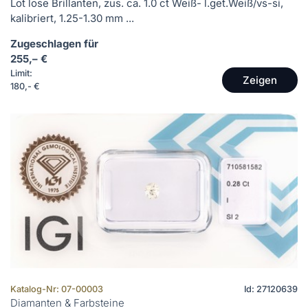
Lot lose Brillanten, zus. ca. 1.0 ct Weiß- l.get.Weiß/vs-si,
kalibriert, 1.25-1.30 mm ...
Zugeschlagen für
255,– €
Limit:
Zeigen
180,- €
Katalog-Nr: 07-00003
Id: 27120639
Diamanten & Farbsteine