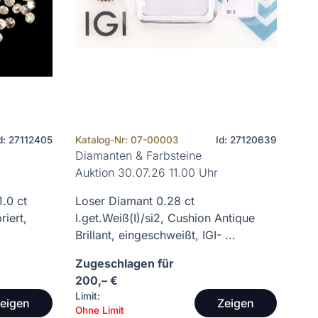
d: 27112405
Katalog-Nr: 07-00003
Id: 27120639
Diamanten & Farbsteine
Auktion 30.07.26 11.00 Uhr
1.0 ct
Loser Diamant 0.28 ct
riert,
l.get.Weiß(I)/si2, Cushion Antique
Brillant, eingeschweißt, IGI- ...
Zugeschlagen für
200,– €
Limit:
eigen
Zeigen
Ohne Limit