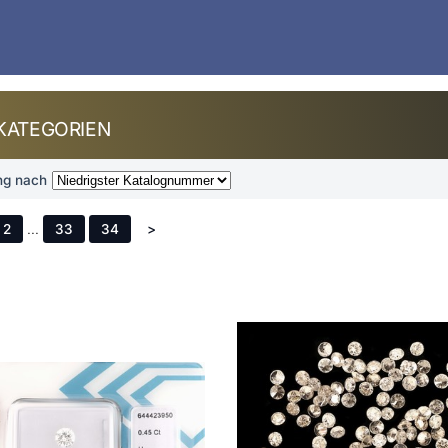
KATEGORIEN
ng nach
2
...
33
34
>