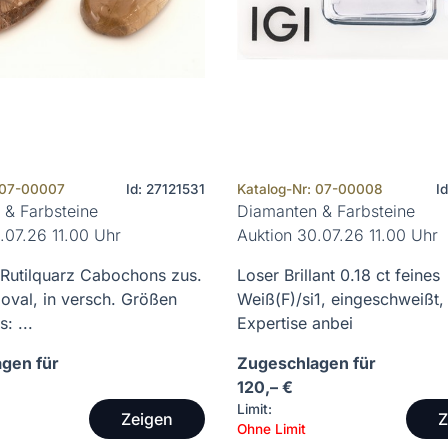
 07-00007
Id: 27121531
Katalog-Nr: 07-00008
I
 & Farbsteine
Diamanten & Farbsteine
.07.26 11.00 Uhr
Auktion 30.07.26 11.00 Uhr
 Rutilquarz Cabochons zus.
Loser Brillant 0.18 ct feines
 oval, in versch. Größen
Weiß(F)/si1, eingeschweißt, 
: ...
Expertise anbei
gen für
Zugeschlagen für
120,– €
Limit:
Zeigen
Z
Ohne Limit