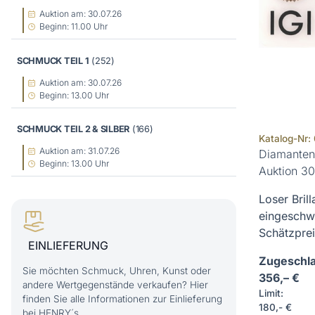
Auktion am: 30.07.26
Beginn: 11.00 Uhr
SCHMUCK TEIL 1
(252)
Auktion am: 30.07.26
Beginn: 13.00 Uhr
SCHMUCK TEIL 2 & SILBER
(166)
Katalog-Nr:
Auktion am: 31.07.26
Diamanten
Beginn: 13.00 Uhr
Auktion 30
Loser Brill
eingeschwe
Schätzpreis
EINLIEFERUNG
Zugeschla
Sie möchten Schmuck, Uhren, Kunst oder
356,– €
andere Wertgegenstände verkaufen? Hier
Limit:
finden Sie alle Informationen zur Einlieferung
180,- €
bei HENRY´s.