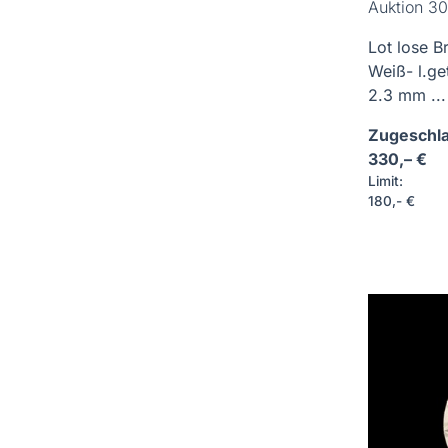
Auktion 30
Lot lose Br
Weiß- l.get
2.3 mm ...
Zugeschla
330,– €
Limit:
180,- €