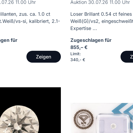
.07.26 11.00 Uhr
Auktion 30.07.26 11.00 Uhr
illanten, zus. ca. 1.0 ct
Loser Brillant 0.54 ct feines
.Weiß/vs-si, kalibriert, 2.1-
Weiß(G)/vs2, eingeschweißt,
Expertise ...
gen für
Zugeschlagen für
855,– €
Limit:
Zeigen
Z
340,- €