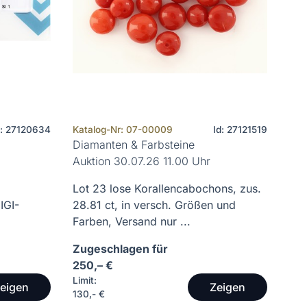
d: 27120634
Katalog-Nr: 07-00009
Id: 27121519
Diamanten & Farbsteine
Auktion 30.07.26 11.00 Uhr
Lot 23 lose Korallencabochons, zus.
IGI-
28.81 ct, in versch. Größen und
Farben, Versand nur ...
Zugeschlagen für
250,– €
Limit:
eigen
Zeigen
130,- €