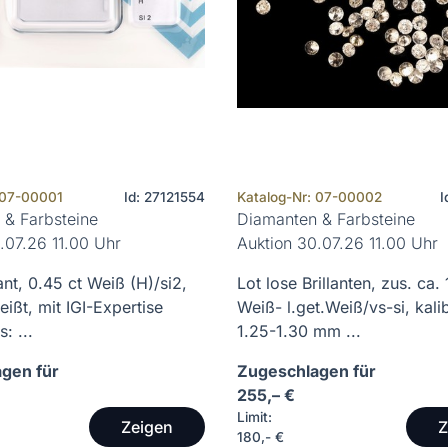
 07-00001
Id: 27121554
Katalog-Nr: 07-00002
I
 & Farbsteine
Diamanten & Farbsteine
.07.26 11.00 Uhr
Auktion 30.07.26 11.00 Uhr
ant, 0.45 ct Weiß (H)/si2,
Lot lose Brillanten, zus. ca. 
ißt, mit IGI-Expertise
Weiß- l.get.Weiß/vs-si, kalib
: ...
1.25-1.30 mm ...
gen für
Zugeschlagen für
255,– €
Limit:
Zeigen
Z
180,- €