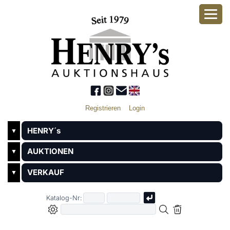
Registrieren
Login
HENRY´s
▼
AUKTIONEN
▼
VERKAUF
▼
Katalog-Nr: