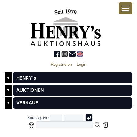
Registrieren
Login
HENRY´s
▼
AUKTIONEN
▼
VERKAUF
▼
Katalog-Nr: