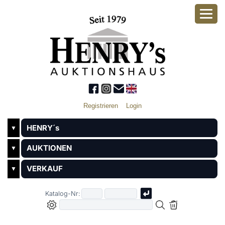
Registrieren
Login
HENRY´s
▼
AUKTIONEN
▼
VERKAUF
▼
Katalog-Nr: