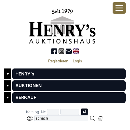
Registrieren
Login
HENRY´s
▼
AUKTIONEN
▼
VERKAUF
▼
Katalog-Nr: