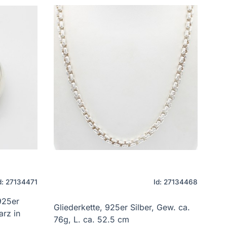
d: 27134471
Id: 27134468
925er
Gliederkette, 925er Silber, Gew. ca.
arz in
76g, L. ca. 52.5 cm