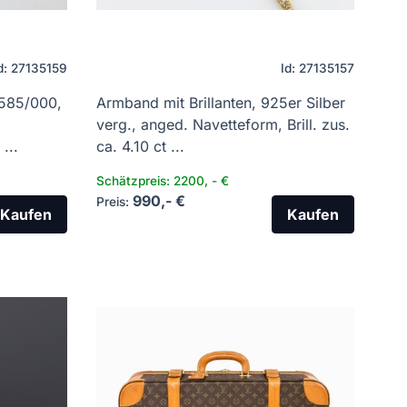
d: 27135159
Id: 27135157
 585/000,
Armband mit Brillanten, 925er Silber
verg., anged. Navetteform, Brill. zus.
...
ca. 4.10 ct ...
Schätzpreis: 2200, - €
990,- €
Preis:
Kaufen
Kaufen