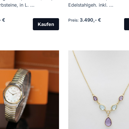
bsteine, in L. ...
Edelstahlgeh. inkl. ...
- €
3.490,- €
Preis:
Kaufen