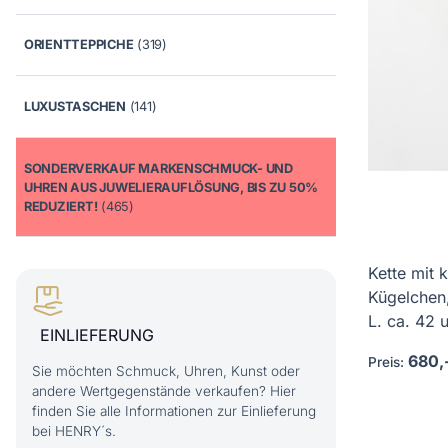
ORIENTTEPPICHE
(319)
LUXUSTASCHEN
(141)
SONDERVERKAUF MARKENSCHMUCK- UND
UHREN AUS JUWELIERAUFLÖSUNG, BIS ZU 50%
REDUZIERT!
(465)
Kette mit 
Kügelchen
L. ca. 42 u
EINLIEFERUNG
680,
Preis:
Sie möchten Schmuck, Uhren, Kunst oder
andere Wertgegenstände verkaufen? Hier
finden Sie alle Informationen zur Einlieferung
bei HENRY´s.