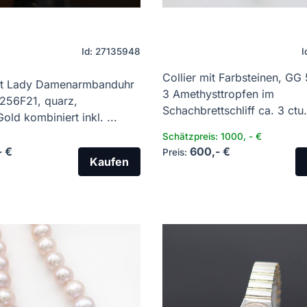
Id: 27135948
I
Collier mit Farbsteinen, GG
rt Lady Damenarmbanduhr
3 Amethysttropfen im
1256F21, quarz,
Schachbrettschliff ca. 3 ctu. 
old kombiniert inkl. ...
Schätzpreis: 1000, - €
- €
600,- €
Preis:
Kaufen