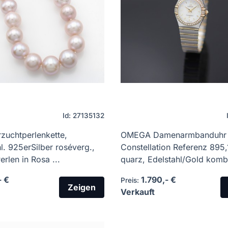
Id: 27135132
zuchtperlenkette,
OMEGA Damenarmbanduhr
. 925erSilber roséverg.,
Constellation Referenz 895,
erlen in Rosa ...
quarz, Edelstahl/Gold kombin
- €
1.790,- €
Preis:
Zeigen
Verkauft