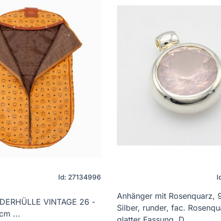
Id: 27134996
I
Anhänger mit Rosenquarz, 
DERHÜLLE VINTAGE 26 -
Silber, runder, fac. Rosenqu
cm ...
glatter Fassung, D. ...