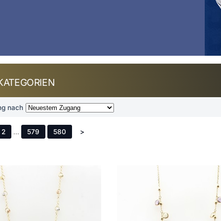
KATEGORIEN
ng nach
2
...
579
580
>