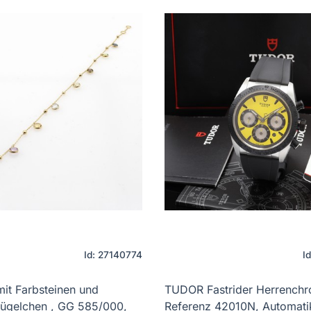
Id: 27140774
I
it Farbsteinen und
TUDOR Fastrider Herrench
ügelchen , GG 585/000,
Referenz 42010N, Automati