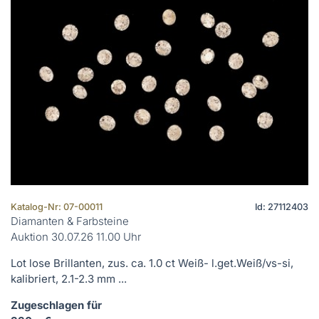
Katalog-Nr: 07-00011
Id: 27112403
Diamanten & Farbsteine
Auktion 30.07.26 11.00 Uhr
Lot lose Brillanten, zus. ca. 1.0 ct Weiß- l.get.Weiß/vs-si,
kalibriert, 2.1-2.3 mm ...
Zugeschlagen für