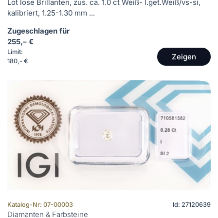
Lot lose Brillanten, zus. ca. 1.0 ct Weiß- l.get.Weiß/vs-si,
kalibriert, 1.25-1.30 mm ...
Zugeschlagen für
255,– €
Limit:
Zeigen
180,- €
Katalog-Nr: 07-00003
Id: 27120639
Diamanten & Farbsteine