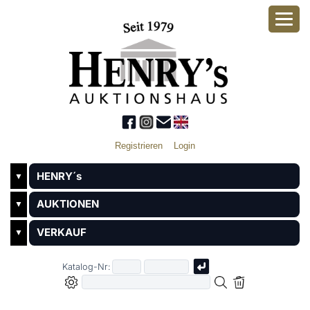
Registrieren
Login
HENRY´s
▼
AUKTIONEN
▼
VERKAUF
▼
Katalog-Nr: