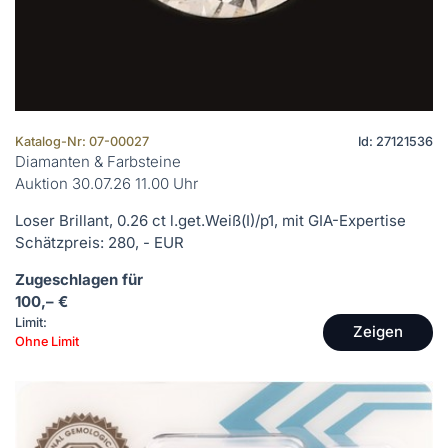
Katalog-Nr: 07-00027
Id: 27121536
Diamanten & Farbsteine
Auktion 30.07.26 11.00 Uhr
Loser Brillant, 0.26 ct l.get.Weiß(I)/p1, mit GIA-Expertise
Schätzpreis: 280, - EUR
Zugeschlagen für
100,– €
Limit:
Zeigen
Ohne Limit