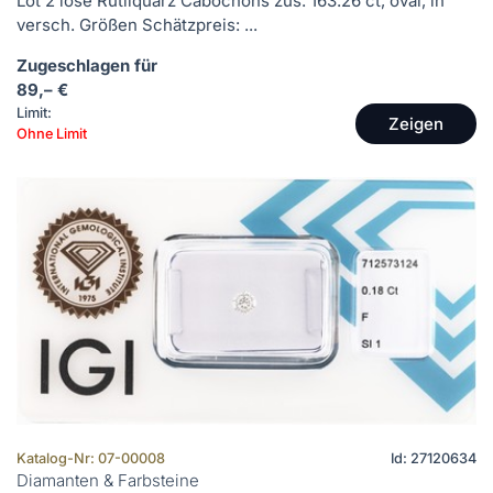
Lot 2 lose Rutilquarz Cabochons zus. 163.26 ct, oval, in
versch. Größen Schätzpreis: ...
Zugeschlagen für
89,– €
Limit:
Zeigen
Ohne Limit
Katalog-Nr: 07-00008
Id: 27120634
Diamanten & Farbsteine