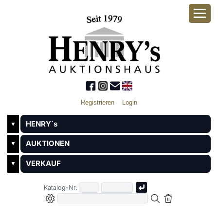
Registrieren
Login
HENRY´s
▼
AUKTIONEN
▼
VERKAUF
▼
Katalog-Nr: