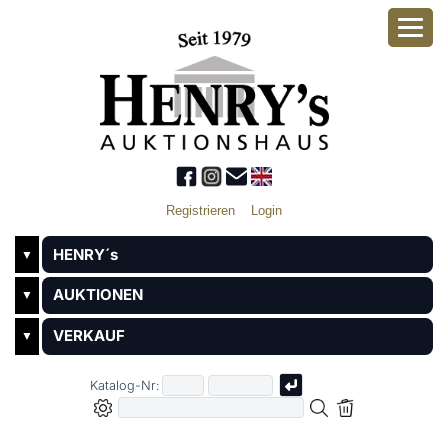
Registrieren
Login
HENRY´s
▼
AUKTIONEN
▼
VERKAUF
▼
Katalog-Nr: