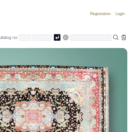
Registration
Login
atalog no: