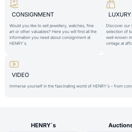
CONSIGNMENT
LUXURY
Would you like to sell jewellery, watches, fine
Discover our 
art or other valuables? Here you will find all the
selection of 
information you need about consignment at
well-known m
HENRY´s.
vintage at aff
VIDEO
Immerse yourself in the fascinating world of HENRY´s – from cons
HENRY´s
Auction