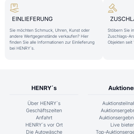
EINLIEFERUNG
ZUSCHL
Sie möchten Schmuck, Uhren, Kunst oder
Stöbern Sie 
andere Wertgegenstände verkaufen? Hier
Zuschlags-Arc
finden Sie alle Informationen zur Einlieferung
Objekten seit 
bei HENRY´s.
HENRY´s
Auktione
Über HENRY´s
Auktionsteiln
Geschäftszeiten
Auktionsergeb
Anfahrt
Auktionsergebni
HENRY´s vor Ort
Live biete
Die Autowäsche
Top-Auktionserg