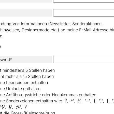
ndung von Informationen (Newsletter, Sonderaktionen,
shinweisen, Designermode etc.) an meine E-Mail-Adresse bi
n.
n
swort*
t mindestens 5 Stellen haben
cht mehr als 15 Stellen haben
ine Leerzeichen enthalten
ine Umlaute enthalten
eine Anführungsstriche oder Hochkommas enthalten
ne Sonderzeichen enthalten wie: '|', '*', '%', '~', '{', '}', '[', ']'
 '$', '§', '@', '\'
t die Gross-/Kleinschreibung