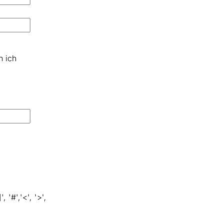
n ich
, '#','<', '>',