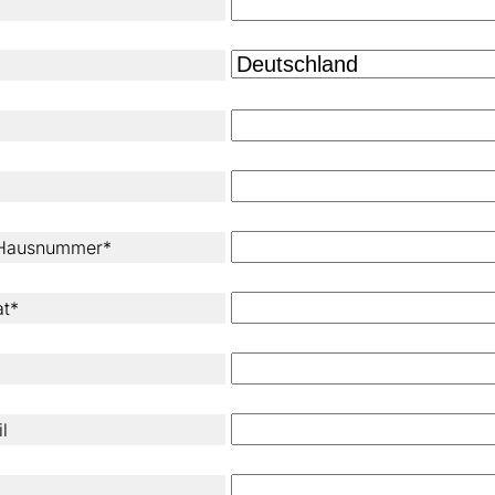
 Hausnummer*
at*
l