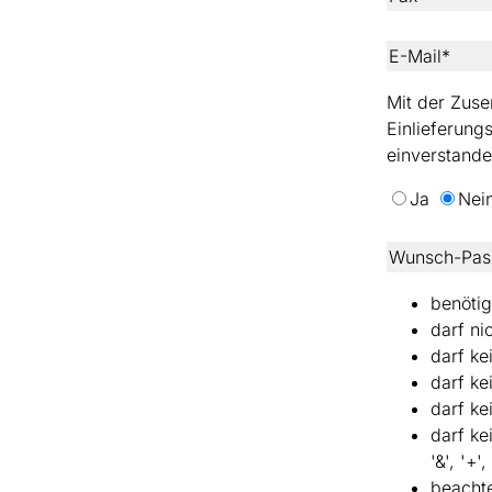
E-Mail*
Mit der Zuse
Einlieferung
einverstande
Ja
Nei
Wunsch-Pas
benötig
darf ni
darf ke
darf ke
darf k
darf kei
'&', '+',
beachte