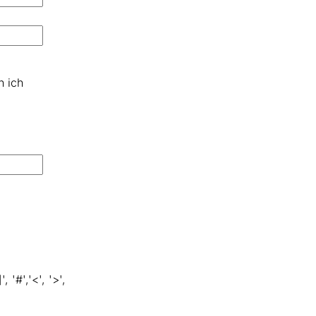
n ich
, '#','<', '>',