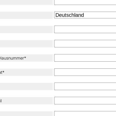
 Hausnummer*
at*
l