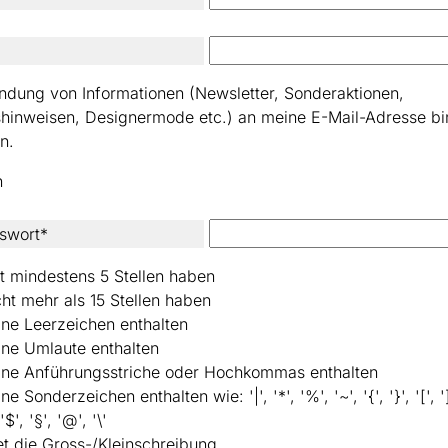
ndung von Informationen (Newsletter, Sonderaktionen,
shinweisen, Designermode etc.) an meine E-Mail-Adresse bi
n.
n
swort*
t mindestens 5 Stellen haben
cht mehr als 15 Stellen haben
ine Leerzeichen enthalten
ine Umlaute enthalten
eine Anführungsstriche oder Hochkommas enthalten
ne Sonderzeichen enthalten wie: '|', '*', '%', '~', '{', '}', '[', ']'
 '$', '§', '@', '\'
t die Gross-/Kleinschreibung