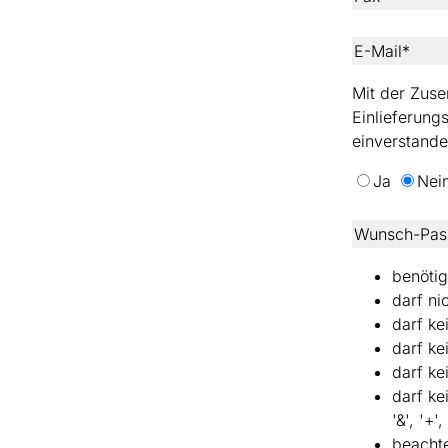
E-Mail*
Mit der Zuse
Einlieferung
einverstande
Ja
Nei
Wunsch-Pas
benötig
darf ni
darf ke
darf ke
darf k
darf kei
'&', '+',
beachte