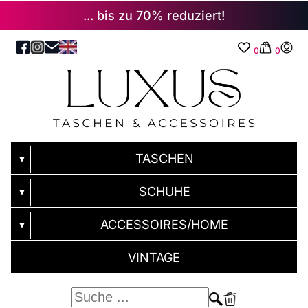
... bis zu 70% reduziert!
0
0
TASCHEN
▼
SCHUHE
▼
ACCESSOIRES/HOME
▼
VINTAGE