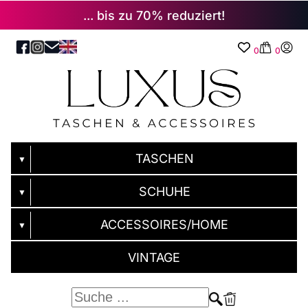
... bis zu 70% reduziert!
0
0
TASCHEN
▼
SCHUHE
▼
ACCESSOIRES/HOME
▼
VINTAGE