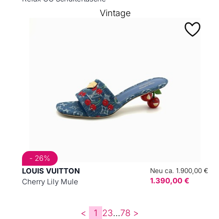
Vintage
- 26%
LOUIS VUITTON
Neu ca. 1.900,00 €
1.390,00 €
Cherry Lily Mule
<
1
2
3
...
7
8
>