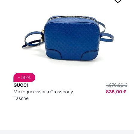
- 50%
GUCCI
1.670,00 €
Microguccissima Crossbody
835,00 €
Tasche