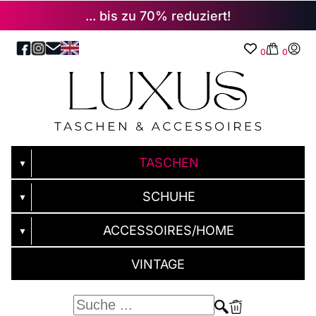
... bis zu 70% reduziert!
0
0
TASCHEN
▼
SCHUHE
▼
ACCESSOIRES/HOME
▼
VINTAGE