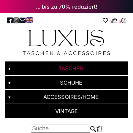
... bis zu 70% reduziert!
0
0
TASCHEN
▼
SCHUHE
▼
ACCESSOIRES/HOME
▼
VINTAGE