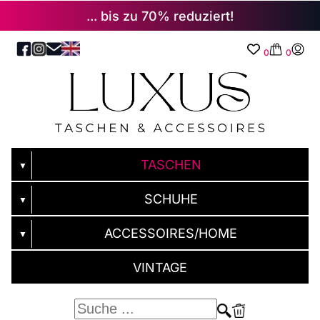
... bis zu 70% reduziert!
0
0
TASCHEN
▼
SCHUHE
▼
ACCESSOIRES/HOME
▼
VINTAGE