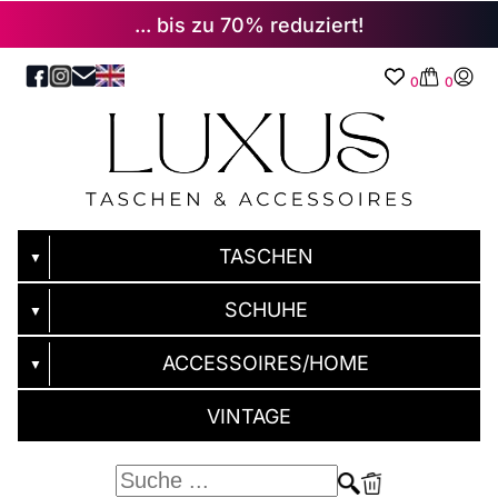
... bis zu 70% reduziert!
0
0
TASCHEN
▼
SCHUHE
▼
ACCESSOIRES/HOME
▼
VINTAGE