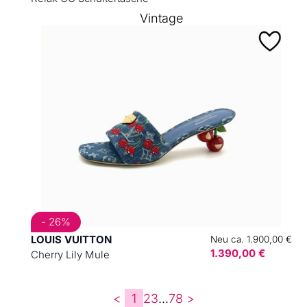
Vintage
- 26%
LOUIS VUITTON
Neu ca. 1.900,00 €
1.390,00 €
Cherry Lily Mule
<
1
2
3
...
7
8
>